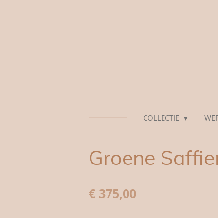
Ga
direct
naar
de
hoofdinhoud
COLLECTIE
WER
Groene Saffie
€ 375,00