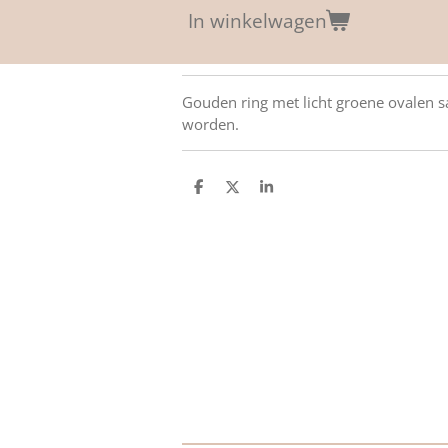
In winkelwagen
Gouden ring met licht groene ovalen sa
worden.
D
D
S
e
e
h
l
e
a
e
l
r
n
e