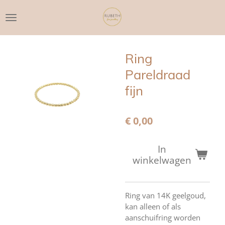
Ga
direct
naar
de
hoofdinhoud
Ring
Pareldraad
fijn
€ 0,00
In
winkelwagen
Ring van 14K geelgoud,
kan alleen of als
aanschuifring worden