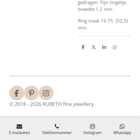
gedragen. Fijn ringetje,
breedte 1.2 mm
Ring maat 16.75 (52,5)
mm.
D
D
S
D
e
e
h
e
l
e
a
l
e
l
r
e
n
e
n
F
P
I
a
i
n
© 2018 - 2026 RUBETH fine jewellery
c
n
s
e
t
t
b
e
a
o
r
g
E-mailadres
Telefoonnummer
Instagram
WhatsApp
o
e
r